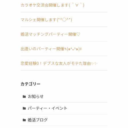
カラオケ交流会開催します( ＾∀＾)
マルシェ開催します(*^◯^*)
婚活マッチングパーティー開催♡
出逢いのパーティー開催٩(๑❛ᴗ❛๑)۶
恋愛経験0！デブスな友人がモテた理由✨✨
カテゴリー
お知らせ
パーティー・イベント
婚活ブログ