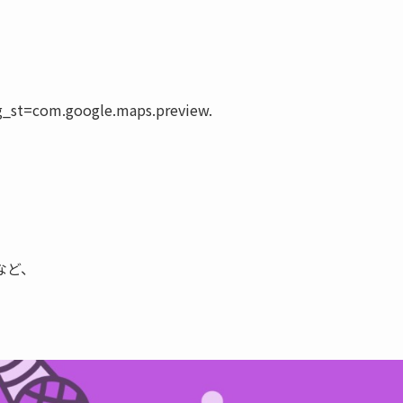
g_st=com.google.maps.preview.
など、