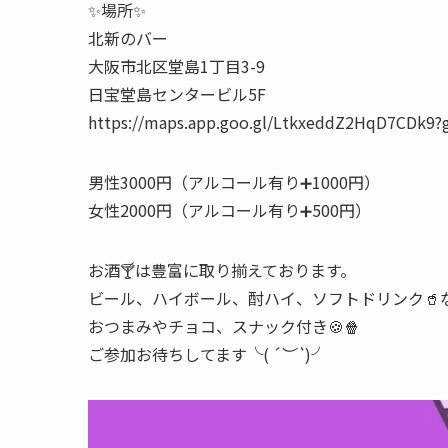
✨場所✨
北新のバー
大阪市北区堂島1丁目3-9
日宝堂島センタービル5F
https://maps.app.goo.gl/LtkxeddZ2HqD7CDk9?
男性3000円（アルコール有り➕1000円）
女性2000円（アルコール有り➕500円）
お酒🍸は豊富に取り揃えております。
ビール、ハイボール、酎ハイ、ソフトドリンク🥤
おつまみやチョコ、スナック付き🍪🍿
ご参加お待ちしてます╰(
´︶`
)╯