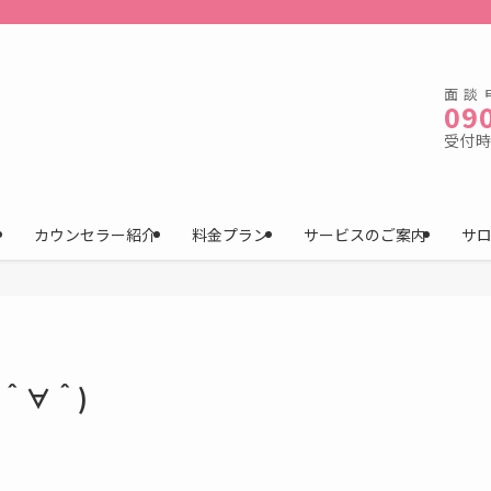
面談
09
受付時間
カウンセラー紹介
料金プラン
サービスのご案内
サ
＾∀＾)